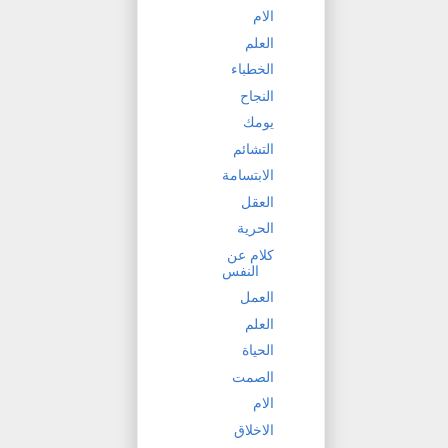
الام
العلم
الخطباء
النجاح
يومك
التشائم
الابتسامة
العقل
الحرية
كلام عن
النفس
العمل
العلم
الحياة
الصمت
الام
الاخلاق