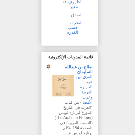
الظروف قد
تتغير
الصدق
التحرك
حسب
القدرة
قائمة المدونات الإلكترونية
صالح بن عبدالله
السليمان
الفرق بين
عرب
الجزيرة
العربية
وعرب
الأمصا
-
من كتاب
"العرب في التاريخ"
المؤرخ لبرنارد لويس
(The Arabs in History)
(النسخة العربية) في
الصفحة 184 يتكلم
برنارد لويس عن