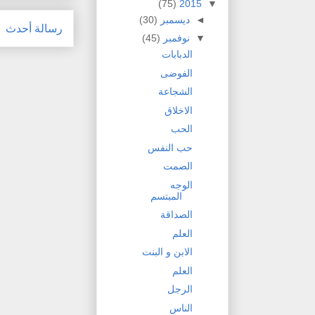
(75)
2015
▼
◄
ديسمبر
(30)
رسالة أحدث
▼
نوفمبر
(45)
الدبابات
الفوضى
الشجاعة
الاخلاق
الحب
حب النفس
الصمت
الوجه
المبتسم
الصداقة
العلم
الابن و البنت
العلم
الرجل
الناس