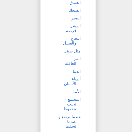
الصدق
الضحك
الصبر
الفشل
فرصة
النجاح
والفشل
مثل صيني
المرأة
العاقلة
الدنيا
أطباع
الانسان
الأمة
المجتمع -
نجيب
محفوظ
ﻋﻨﺪﻣﺎ ﺗﺮﺗﻔﻊ و
ﻋﻨﺪﻣﺎ
ﺗﺴﻘﻂ