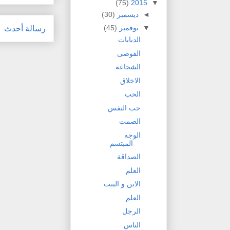
(75)
2015
▼
◄
ديسمبر
(30)
▼
نوفمبر
(45)
رسالة أحدث
الدبابات
الفوضى
الشجاعة
الاخلاق
الحب
حب النفس
الصمت
الوجه
المبتسم
الصداقة
العلم
الابن و البنت
العلم
الرجل
الناس