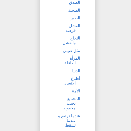
الصدق
الضحك
الصبر
الفشل
فرصة
النجاح
والفشل
مثل صيني
المرأة
العاقلة
الدنيا
أطباع
الانسان
الأمة
المجتمع -
نجيب
محفوظ
ﻋﻨﺪﻣﺎ ﺗﺮﺗﻔﻊ و
ﻋﻨﺪﻣﺎ
ﺗﺴﻘﻂ