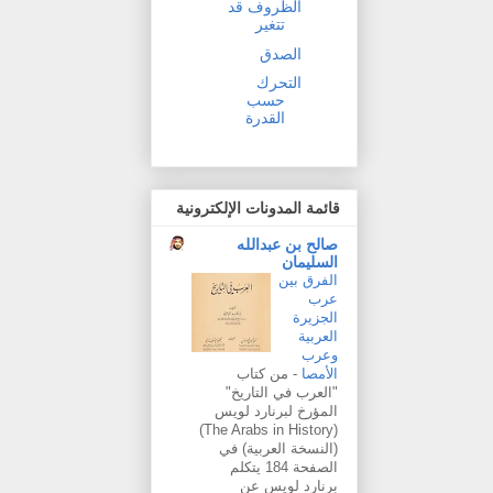
الظروف قد
تتغير
الصدق
التحرك
حسب
القدرة
قائمة المدونات الإلكترونية
صالح بن عبدالله
السليمان
الفرق بين
عرب
الجزيرة
العربية
وعرب
الأمصا
-
من كتاب
"العرب في التاريخ"
المؤرخ لبرنارد لويس
(The Arabs in History)
(النسخة العربية) في
الصفحة 184 يتكلم
برنارد لويس عن