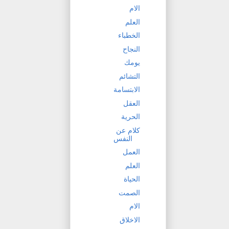
الام
العلم
الخطباء
النجاح
يومك
التشائم
الابتسامة
العقل
الحرية
كلام عن
النفس
العمل
العلم
الحياة
الصمت
الام
الاخلاق